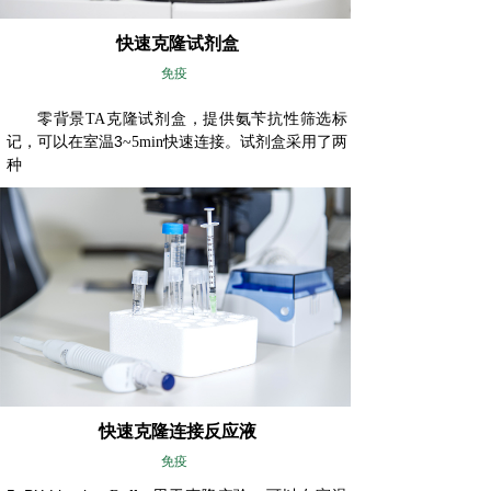
快速克隆试剂盒
免疫
零背景
TA
克隆试剂盒，提供氨苄抗性筛选标
3
记，可以在室温
~
5min
快速连接。试剂盒
采用了两
种
快速克隆连接反应液
免疫