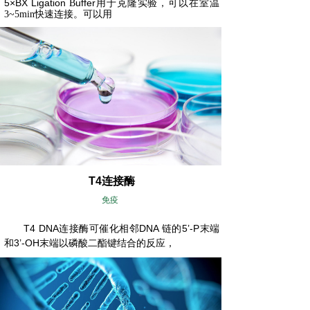
5×BX Ligation
uffer
B
用于克隆实验，可以在室温
3
~
5min
快速连接。可以用
T4连接酶
免疫
T4 DNA
DNA
5’-P
连接酶
可催化相邻
链的
末端
3’-OH
和
末端以磷酸二酯键结合的反应，